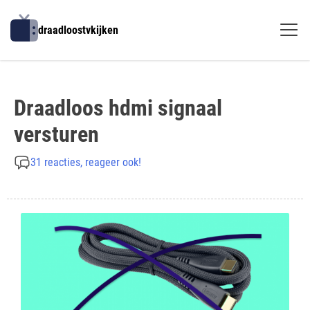
Skip
to
draadloostvkijken
content
Draadloos hdmi signaal
versturen
31 reacties, reageer ook!