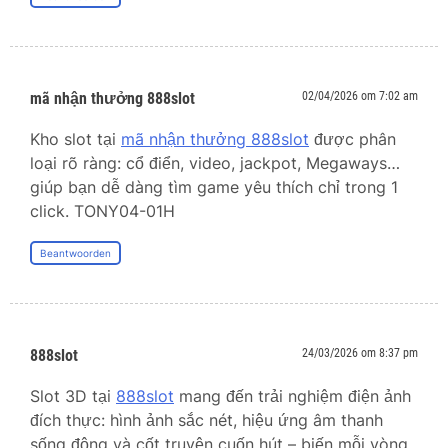
mã nhận thưởng 888slot
02/04/2026 om 7:02 am
Kho slot tại
mã nhận thưởng 888slot
được phân
loại rõ ràng: cổ điển, video, jackpot, Megaways…
giúp bạn dễ dàng tìm game yêu thích chỉ trong 1
click. TONY04-01H
Beantwoorden
888slot
24/03/2026 om 8:37 pm
Slot 3D tại
888slot
mang đến trải nghiệm điện ảnh
đích thực: hình ảnh sắc nét, hiệu ứng âm thanh
sống động và cốt truyện cuốn hút – biến mỗi vòng