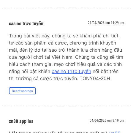
casino trực tuyến
21/04/2026 om 11:29 am
Trong bài viết này, chúng ta sẽ khám phá chi tiết,
từ các sản phẩm cá cược, chương trình khuyến
mãi, đến lý do tại sao trở thành lựa chọn hàng đầu
của người chơi tại Việt Nam. Chúng ta cũng sẽ tìm
hiểu cách tham gia, mẹo chơi hiệu quả và các tính
năng nổi bật khiến
casino trực tuyến
nổi bật trên
thị trường cá cược trực tuyến. TONY04-20H
Beantwoorden
xn88 app ios
04/04/2026 om 9:19 pm