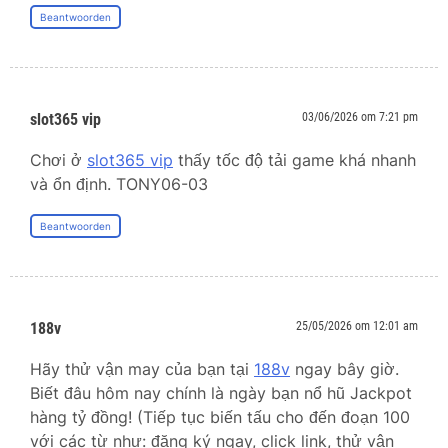
Beantwoorden
slot365 vip
03/06/2026 om 7:21 pm
Chơi ở
slot365 vip
thấy tốc độ tải game khá nhanh
và ổn định. TONY06-03
Beantwoorden
188v
25/05/2026 om 12:01 am
Hãy thử vận may của bạn tại
188v
ngay bây giờ.
Biết đâu hôm nay chính là ngày bạn nổ hũ Jackpot
hàng tỷ đồng! (Tiếp tục biến tấu cho đến đoạn 100
với các từ như: đăng ký ngay, click link, thử vận