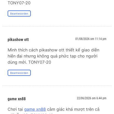
TONY07-20
Beantwoorden
pikashow ott
01/08/2026 om 11:14 pm
Mình thích cách pikashow ott thiết kế giao diện
hiện đại nhưng không quá phức tạp cho người
dùng mới. TONY07-20
Beantwoorden
game xn88
22/06/2026 om 6:44 pm
Chơi tại
game xn88
cảm giác khá mượt trên cả