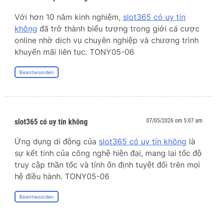
Với hơn 10 năm kinh nghiệm,
slot365 có uy tín
không
đã trở thành biểu tượng trong giới cá cược
online nhờ dịch vụ chuyên nghiệp và chương trình
khuyến mãi liên tục. TONY05-06
Beantwoorden
slot365 có uy tín không
07/05/2026 om 5:07 am
Ứng dụng di động của
slot365 có uy tín không
là
sự kết tinh của công nghệ hiện đại, mang lại tốc độ
truy cập thần tốc và tính ổn định tuyệt đối trên mọi
hệ điều hành. TONY05-06
Beantwoorden