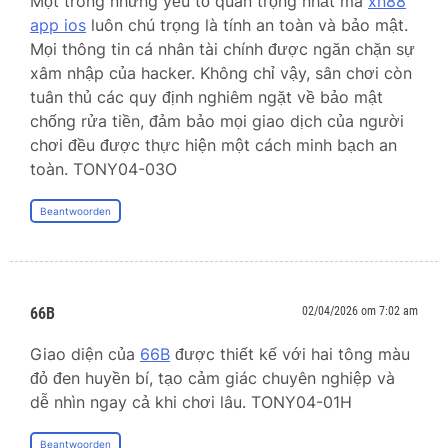
Một trong những yếu tố quan trọng nhất mà
xn88
app ios
luôn chú trọng là tính an toàn và bảo mật.
Mọi thông tin cá nhân tài chính được ngăn chặn sự
xâm nhập của hacker. Không chỉ vậy, sân chơi còn
tuân thủ các quy định nghiêm ngặt về bảo mật
chống rửa tiền, đảm bảo mọi giao dịch của người
chơi đều được thực hiện một cách minh bạch an
toàn. TONY04-03O
Beantwoorden
66B
02/04/2026 om 7:02 am
Giao diện của
66B
được thiết kế với hai tông màu
đỏ đen huyền bí, tạo cảm giác chuyên nghiệp và
dễ nhìn ngay cả khi chơi lâu. TONY04-01H
Beantwoorden