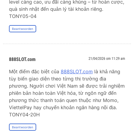
level càng cao, ưu đãi càng khủng – từ hoàn cược,
quà sinh nhật đến quản lý tài khoản riêng.
TONY05-04
Beantwoorden
888SLOT.com
21/04/2026 om 11:29 am
Một điểm đặc biệt của
888SLOT.com
là khả năng
tùy biến giao diện theo từng thị trường địa
phương. Người chơi Việt Nam sẽ được trải nghiệm
phiên bản hoàn toàn Việt hóa, từ ngôn ngữ đến
phương thức thanh toán quen thuộc như Momo,
ViettelPay hay chuyển khoản ngân hàng nội địa.
TONY04-20H
Beantwoorden