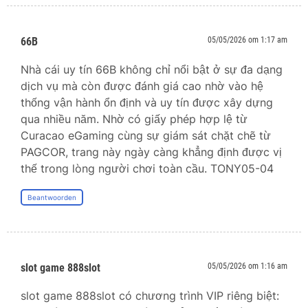
66B
05/05/2026 om 1:17 am
Nhà cái uy tín 66B không chỉ nổi bật ở sự đa dạng
dịch vụ mà còn được đánh giá cao nhờ vào hệ
thống vận hành ổn định và uy tín được xây dựng
qua nhiều năm. Nhờ có giấy phép hợp lệ từ
Curacao eGaming cùng sự giám sát chặt chẽ từ
PAGCOR, trang này ngày càng khẳng định được vị
thế trong lòng người chơi toàn cầu. TONY05-04
Beantwoorden
slot game 888slot
05/05/2026 om 1:16 am
slot game 888slot có chương trình VIP riêng biệt: