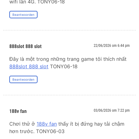
wifi lẫn 4G. TONY06-18
Beantwoorden
888slot 888 slot
22/06/2026 om 6:44 pm
Đây là một trong những trang game tôi thích nhất
888slot 888 slot
TONY06-18
Beantwoorden
188v fan
03/06/2026 om 7:22 pm
Chơi thử ở
188v fan
thấy ít bị đứng hay tải chậm
hơn trước. TONY06-03