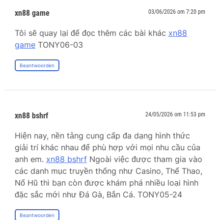
xn88 game
03/06/2026 om 7:20 pm
Tôi sẽ quay lại để đọc thêm các bài khác
xn88
game
TONY06-03
Beantwoorden
xn88 bshrf
24/05/2026 om 11:53 pm
Hiện nay, nền tảng cung cấp đa dạng hình thức
giải trí khác nhau để phù hợp với mọi nhu cầu của
anh em.
xn88 bshrf
Ngoài việc được tham gia vào
các danh mục truyền thống như Casino, Thể Thao,
Nổ Hũ thì bạn còn được khám phá nhiều loại hình
đặc sắc mới như Đá Gà, Bắn Cá. TONY05-24
Beantwoorden