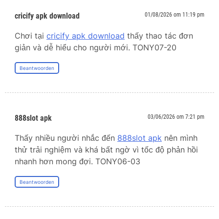
cricify apk download
01/08/2026 om 11:19 pm
Chơi tại
cricify apk download
thấy thao tác đơn
giản và dễ hiểu cho người mới. TONY07-20
Beantwoorden
888slot apk
03/06/2026 om 7:21 pm
Thấy nhiều người nhắc đến
888slot apk
nên mình
thử trải nghiệm và khá bất ngờ vì tốc độ phản hồi
nhanh hơn mong đợi. TONY06-03
Beantwoorden