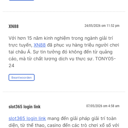
XN88
24/05/2026 om 11:52 pm
Với hơn 15 năm kinh nghiệm trong ngành giải trí
trực tuyến,
XN88
đã phục vụ hàng triệu người chơi
tại châu Á. Sự tin tưởng đó không đến từ quảng
cáo, mà từ chất lượng dịch vụ thực sự. TONY05-
24
Beantwoorden
slot365 login link
07/05/2026 om 4:58 am
slot365 login link
mang đến giải pháp giải trí toàn
diện, từ thể thao, casino đến các trò chơi xổ số với