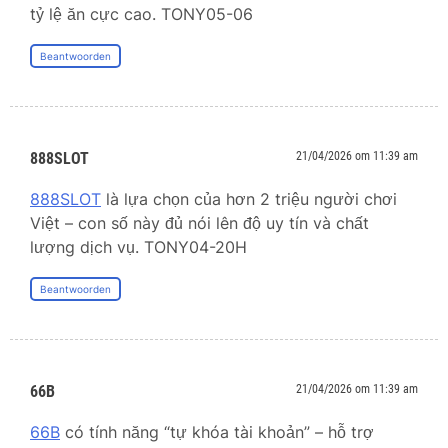
tỷ lệ ăn cực cao. TONY05-06
Beantwoorden
888SLOT
21/04/2026 om 11:39 am
888SLOT
là lựa chọn của hơn 2 triệu người chơi
Việt – con số này đủ nói lên độ uy tín và chất
lượng dịch vụ. TONY04-20H
Beantwoorden
66B
21/04/2026 om 11:39 am
66B
có tính năng “tự khóa tài khoản” – hỗ trợ