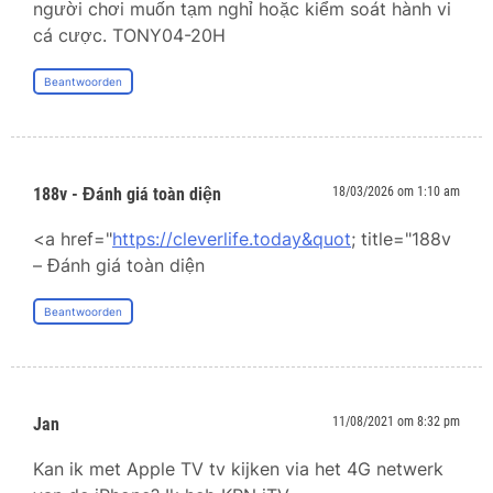
người chơi muốn tạm nghỉ hoặc kiểm soát hành vi
cá cược. TONY04-20H
Beantwoorden
188v - Đánh giá toàn diện
18/03/2026 om 1:10 am
<a href="
https://cleverlife.today&quot
; title="188v
– Đánh giá toàn diện
Beantwoorden
Jan
11/08/2021 om 8:32 pm
Kan ik met Apple TV tv kijken via het 4G netwerk