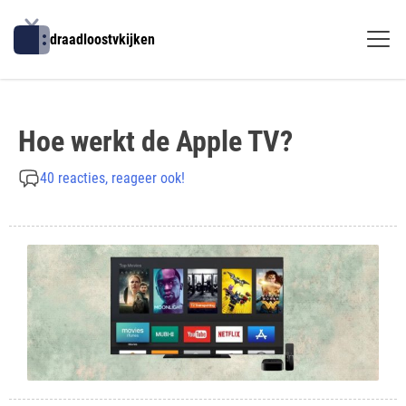
Skip
to
draadloostvkijken
content
Hoe werkt de Apple TV?
40 reacties, reageer ook!