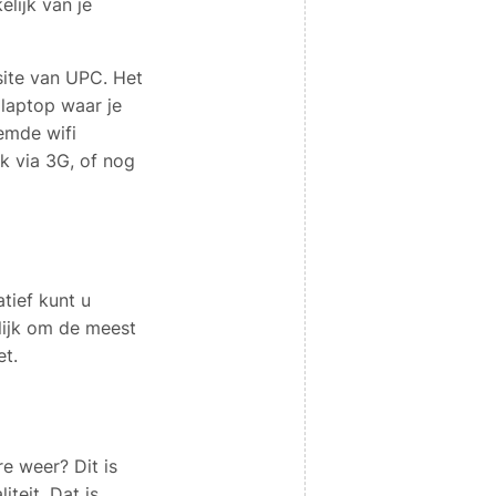
lijk van je
site van UPC. Het
 laptop waar je
emde wifi
k via 3G, of nog
atief kunt u
lijk om de meest
et.
re weer? Dit is
teit. Dat is