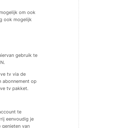
t mogelijk om ook
ig ook mogelijk
hiervan gebruik te
PN.
ve tv via de
en abonnement op
eve tv pakket.
account te
ij eenvoudig je
e genieten van