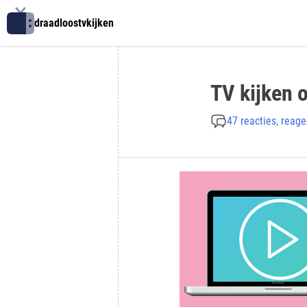
Skip
draadloostvkijken
to
content
TV kijken o
47 reacties, reage