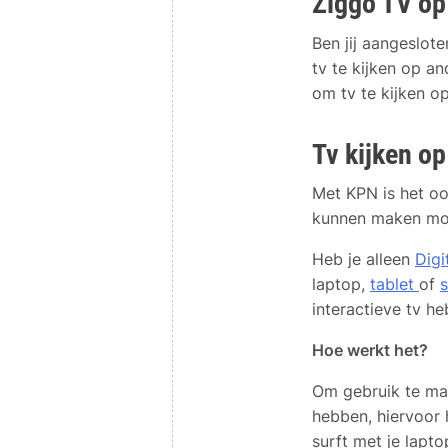
Ziggo TV op
Ben jij aangeslote
tv te kijken op an
om tv te kijken op
Tv kijken o
Met KPN is het oo
kunnen maken moe
Heb je alleen
Dig
laptop,
tablet
of
interactieve tv he
Hoe werkt het?
Om gebruik te mak
hebben, hiervoor 
surft met je lapt