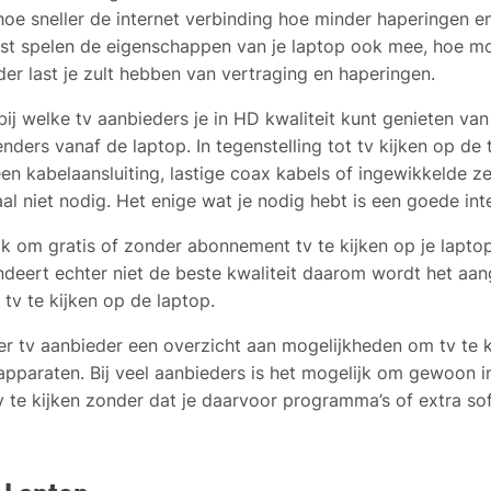
, hoe sneller de internet verbinding hoe minder haperingen 
ast spelen de eigenschappen van je laptop ook mee, hoe mo
der last je zult hebben van vertraging en haperingen.
 bij welke tv aanbieders je in HD kwaliteit kunt genieten va
nders vanaf de laptop. In tegenstelling tot tv kijken op de t
een kabelaansluiting, lastige coax kabels of ingewikkelde z
al niet nodig. Het enige wat je nodig hebt is een goede int
k om gratis of zonder abonnement tv te kijken op je laptop.
ndeert echter niet de beste kwaliteit daarom wordt het aa
tv te kijken op de laptop.
er tv aanbieder een overzicht aan mogelijkheden om tv te 
apparaten. Bij veel aanbieders is het mogelijk om gewoon i
v te kijken zonder dat je daarvoor programma’s of extra s