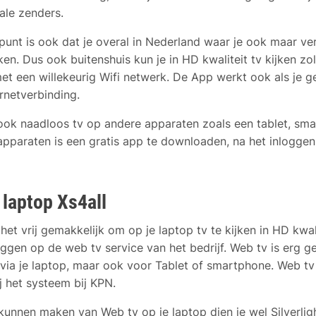
ale zenders.
punt is ook dat je overal in Nederland waar je ook maar ve
jken. Dus ook buitenshuis kun je in HD kwaliteit tv kijken z
t een willekeurig Wifi netwerk. De App werkt ook als je 
rnetverbinding.
 ook naadloos tv op andere apparaten zoals een tablet, sma
pparaten is een gratis app te downloaden, na het inloggen 
 laptop Xs4all
het vrij gemakkelijk om op je laptop tv te kijken in HD kwal
oggen op de web tv service van het bedrijf. Web tv is erg g
en via je laptop, maar ook voor Tablet of smartphone. Web t
j het systeem bij KPN.
kunnen maken van Web tv op je laptop dien je wel Silverligh