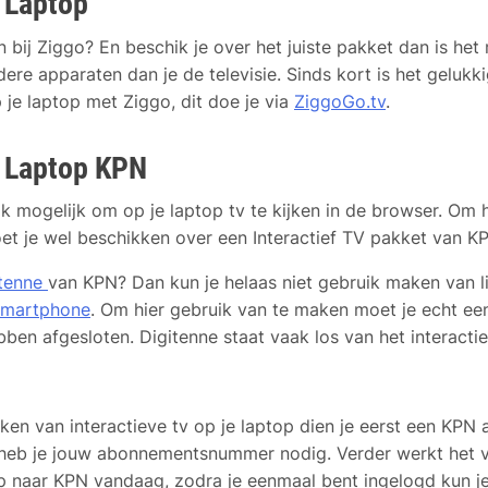
 Laptop
n bij Ziggo? En beschik je over het juiste pakket dan is he
dere apparaten dan je de televisie. Sinds kort is het gelukk
 je laptop met Ziggo, dit doe je via
ZiggoGo.tv
.
p Laptop KPN
k mogelijk om op je laptop tv te kijken in de browser. Om 
t je wel beschikken over een Interactief TV pakket van K
itenne
van KPN? Dan kun je helaas niet gebruik maken van li
smartphone
. Om hier gebruik van te maken moet je echt e
bben afgesloten. Digitenne staat vaak los van het interacti
en van interactieve tv op je laptop dien je eerst een KPN 
heb je jouw abonnementsnummer nodig. Verder werkt het vr
op naar KPN vandaag, zodra je eenmaal bent ingelogd kun j