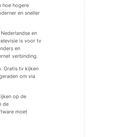
en hoe hogere
derner en sneller
n Nederlandse en
elevisie is voor tv
enders en
ernet verbinding.
 Gratis tv kijken
ngeraden om via
kijken op de
n de
oftware moet