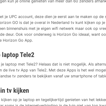
gen kun je online genieten van meer dan 60 zenders afhanke
et je UPC account, deze dien je eerst aan te maken op de 
izon GO is dat je overal in Nederland tv kunt kijken op je
lleen binnenshuis met je eigen wifi netwerk maar ook op vre
de deur. Ook voor onderweg is Horizon Go ideaal, want oo
de Horizon Go App.
 laptop Tele2
p je laptop met Tele2? Helaas dat is niet mogelijk. Als altern
 de live tv App van Tele2. Met deze Apps is het wel moge
landse tv zenders te bekijken vanaf uw smartphone of tabl
in tv kijken
kijken op je laptop en tegelijkertijd genieten van het lekke
 soms is de internetverbinding in de tuin niet van top kwali