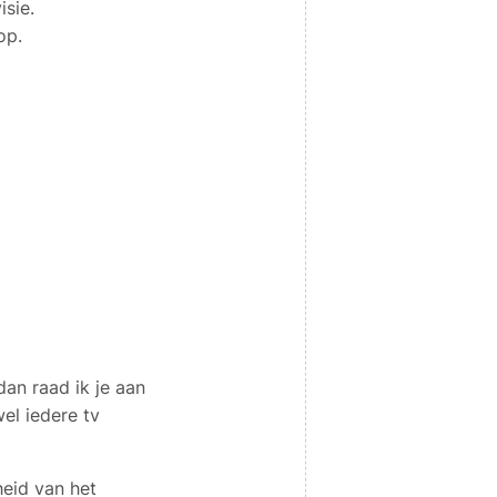
isie.
op.
dan raad ik je aan
wel iedere tv
heid van het