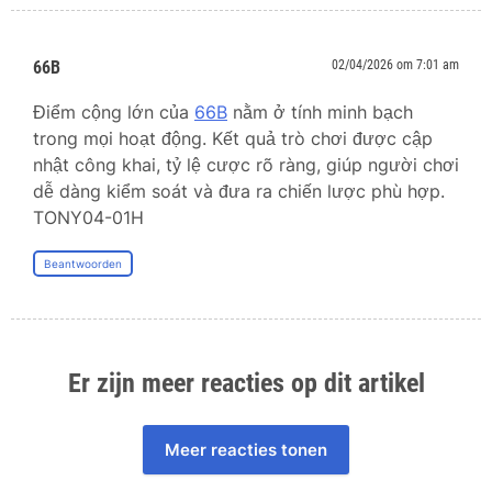
66B
02/04/2026 om 7:01 am
Điểm cộng lớn của
66B
nằm ở tính minh bạch
trong mọi hoạt động. Kết quả trò chơi được cập
nhật công khai, tỷ lệ cược rõ ràng, giúp người chơi
dễ dàng kiểm soát và đưa ra chiến lược phù hợp.
TONY04-01H
Beantwoorden
Er zijn meer reacties op dit artikel
Meer reacties tonen