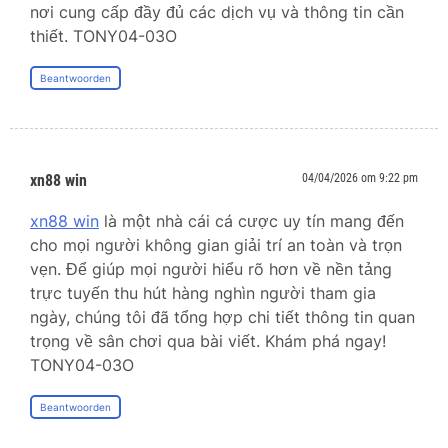
nơi cung cấp đầy đủ các dịch vụ và thông tin cần
thiết. TONY04-03O
Beantwoorden
xn88 win
04/04/2026 om 9:22 pm
xn88 win
là một nhà cái cá cược uy tín mang đến
cho mọi người không gian giải trí an toàn và trọn
vẹn. Để giúp mọi người hiểu rõ hơn về nền tảng
trực tuyến thu hút hàng nghìn người tham gia
ngày, chúng tôi đã tổng hợp chi tiết thông tin quan
trọng về sân chơi qua bài viết. Khám phá ngay!
TONY04-03O
Beantwoorden