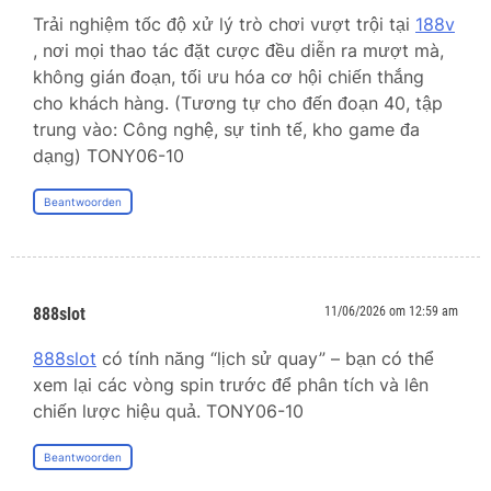
Trải nghiệm tốc độ xử lý trò chơi vượt trội tại
188v
, nơi mọi thao tác đặt cược đều diễn ra mượt mà,
không gián đoạn, tối ưu hóa cơ hội chiến thắng
cho khách hàng. (Tương tự cho đến đoạn 40, tập
trung vào: Công nghệ, sự tinh tế, kho game đa
dạng) TONY06-10
Beantwoorden
888slot
11/06/2026 om 12:59 am
888slot
có tính năng “lịch sử quay” – bạn có thể
xem lại các vòng spin trước để phân tích và lên
chiến lược hiệu quả. TONY06-10
Beantwoorden