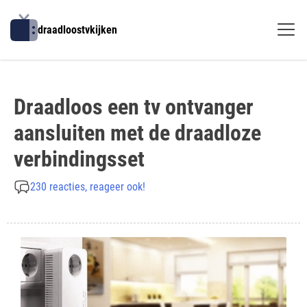
Skip
to
draadloostvkijken
content
Draadloos een tv ontvanger
aansluiten met de draadloze
verbindingsset
230 reacties, reageer ook!