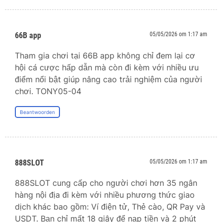
66B app
05/05/2026 om 1:17 am
Tham gia chơi tại 66B app không chỉ đem lại cơ
hội cá cược hấp dẫn mà còn đi kèm với nhiều ưu
điểm nổi bật giúp nâng cao trải nghiệm của người
chơi. TONY05-04
Beantwoorden
888SLOT
05/05/2026 om 1:17 am
888SLOT cung cấp cho người chơi hơn 35 ngân
hàng nội địa đi kèm với nhiều phương thức giao
dịch khác bao gồm: Ví điện tử, Thẻ cào, QR Pay và
USDT. Bạn chỉ mất 18 giây để nạp tiền và 2 phút