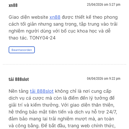
xn88
25/04/2026 om 5:27 pm
Giao diện website
xn88
được thiết kế theo phong
cách tối giản nhưng sang trọng, tập trung vào trải
nghiệm người dùng với bố cục khoa học và dễ
thao tác. TONY04-24
Beantwoorden
tải 888slot
04/04/2026 om 9:22 pm
Nền tảng
tải 888slot
không chỉ là nơi cung cấp
dịch vụ cá cược mà còn là điểm đến lý tưởng để
giải trí và kiếm thưởng. Với giao diện thân thiện,
hệ thống bảo mật tiên tiến và dịch vụ hỗ trợ 24/7,
đảm bảo mang lại trải nghiệm mượt mà, an toàn
và công bằng. Để bắt đầu, trang web chính thức,