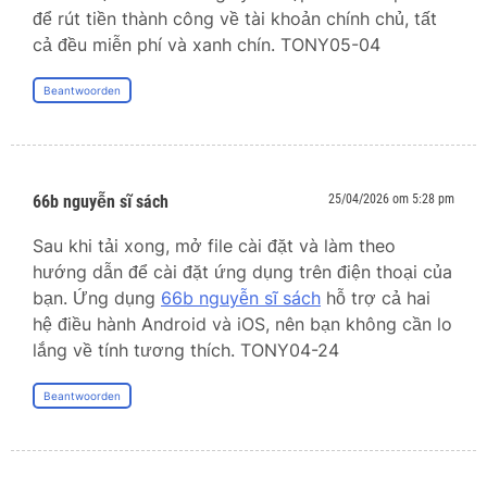
để rút tiền thành công về tài khoản chính chủ, tất
cả đều miễn phí và xanh chín. TONY05-04
Beantwoorden
66b nguyễn sĩ sách
25/04/2026 om 5:28 pm
Sau khi tải xong, mở file cài đặt và làm theo
hướng dẫn để cài đặt ứng dụng trên điện thoại của
bạn. Ứng dụng
66b nguyễn sĩ sách
hỗ trợ cả hai
hệ điều hành Android và iOS, nên bạn không cần lo
lắng về tính tương thích. TONY04-24
Beantwoorden