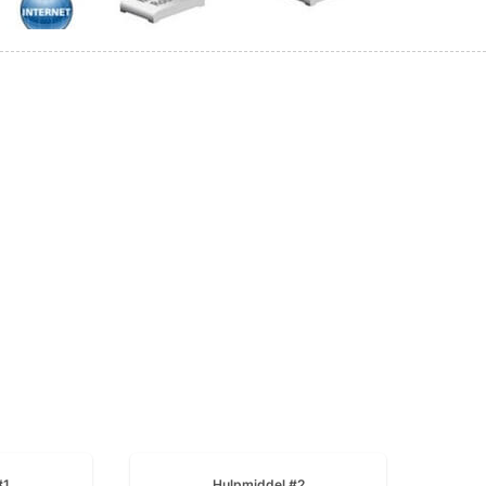
#1
Hulpmiddel #2