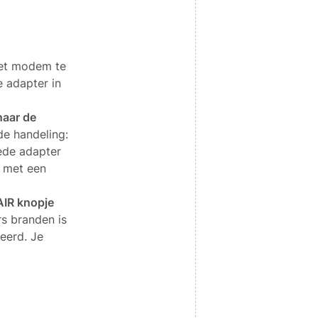
het modem te
e adapter in
naar de
de handeling:
ede adapter
e met een
AIR knopje
s branden is
leerd. Je