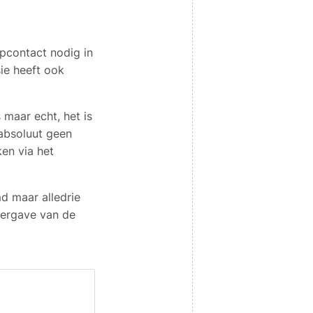
opcontact nodig in
sie heeft ook
 maar echt, het is
 absoluut geen
ken via het
 maar alledrie
eergave van de