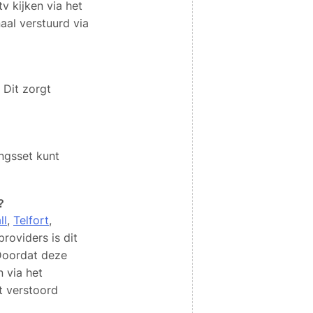
v kijken via het
al verstuurd via
 Dit zorgt
ngsset kunt
?
ll
,
Telfort
,
roviders is dit
 Doordat deze
n via het
t verstoord