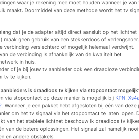
l dingen waar je rekening mee moet houden wanneer je van t
ik maakt. Doormiddel van deze methode wordt het tv signa
lang dat je de adapter altijd direct aansluit op het lichtnet
) maak geen gebruik van een stekkerdoos of verlengsnoer.
e verbinding verslechterd of mogelijk helemaal verdwijnt.
 van de verbinding is afhankelijk van de kwaliteit het
snetwerk in huis.
der of je bij jouw tv aanbieder ook een draadloze verbindi
 tv te kijken.
e aanbieders is draadloos tv kijken via stopcontact mogelijk
en via stopcontact op deze manier is mogelijk bij
KPN
,
Xs4a
2.
Wanneer je een pakket hebt afgesloten bij één van deze p
nier om het tv signaal via het stopcontact te laten lopen.
kt van het stabiele lichtnet beschouw ik draadloos tv kijke
én van de betere oplossingen. Het signaal zal namelijk nooi
n en andere obstakels.