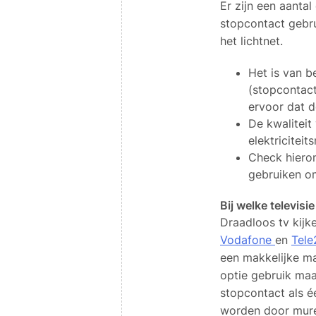
Er zijn een aanta
stopcontact gebru
het lichtnet.
Het is van be
(stopcontact
ervoor dat d
De kwaliteit
elektriciteit
Check hieron
gebruiken om
Bij welke televisi
Draadloos tv kijk
Vodafone
en
Tele
een makkelijke ma
optie gebruik maa
stopcontact als é
worden door mure