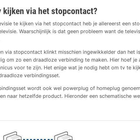
 kijken via het stopcontact?
isie te kijken via het stopcontact heb je allereerst een st
levisie. Waarschijnlijk is dat geen probleem want de televi
.
n via stopcontact klinkt misschien ingewikkelder dan het is
dig om zo een draadloze verbinding te maken. Hier hoef je
hnicus voor te zijn. Het enige wat je nodig hebt om tv te kij
draadloze verbindingsset.
bindingsset wordt ook wel powerplug of homeplug genoemd
zen naar hetzelfde product. Hieronder een schematische w